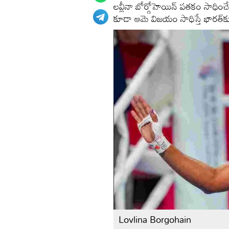
లవ్లీనా బోర్గోహెయిన్ పతకం సాధించ
కూడా ఆమె విజయం సాధిస్తే భారత్‌
Lovlina Borgohain