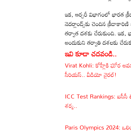
ఇక, ఆర్చరీ విభాగంలో భారత క్రీ
నెదర్లాండ్స్‌కు చెందిన క్రీడాకా
తర్వాత దశకు చేరుకుంది. ఇక, భార
అందుకుని తర్వాతి దశలకు చేరుక
ఇవి కూడా చదవండి..
Virat Kohli: కోహ్లీకి ఘోర అవమ
సీరియస్.. వీడియో వైరల్!
ICC Test Rankings: ఐసీసీ టెస్ట్
శర్మ..
Paris Olympics 2024: ఒలింపిక్