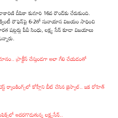
డాకారిణి దీపికా కుమారి 16వ రౌండ్‌కు చేరుకుంది.
రిణి క్వింటీ రౌఫెన్‌పై 6-2తో సునాయాస విజయం సాధించి
త షట్లర్లు పీవీ సింధు, లక్ష్య సేన్‌ కూడా విజయాలు
ున్నారు.
ానం.. ప్రాక్టీస్ చేస్తుండగా అలా గేలి చేయడంతో
 ర్యాంకింగ్స్‌లో కోహ్లీని బీట్ చేసిన జైస్వాల్.. ఇక రోహిత్
స్‌లో అదరగొడుతున్న లక్ష్యసేన్..