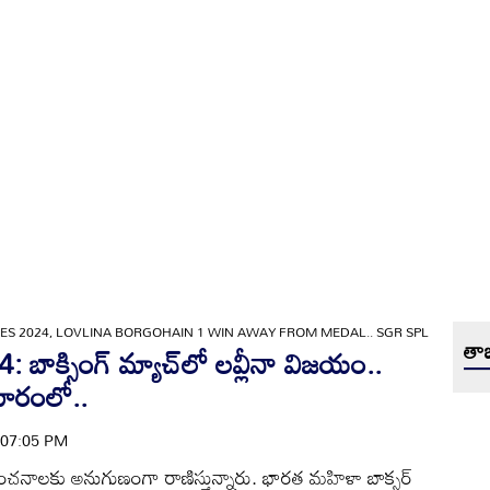
ES 2024, LOVLINA BORGOHAIN 1 WIN AWAY FROM MEDAL.. SGR SPL
తాజ
ాక్సింగ్ మ్యాచ్‌లో లవ్లీనా విజయం..
దూరంలో..
| 07:05 PM
లు అంచనాలకు అనుగుణంగా రాణిస్తున్నారు. భారత మహిళా బాక్సర్