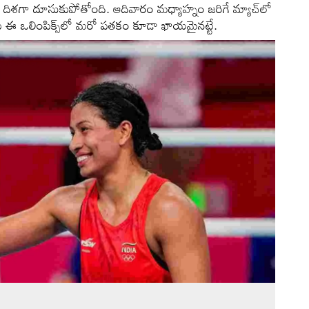
ే దిశగా దూసుకుపోతోంది. ఆదివారం మధ్యాహ్నం జరిగే మ్యాచ్‌లో
కు ఈ ఒలింపిక్స్‌లో మరో పతకం కూడా ఖాయమైనట్టే.