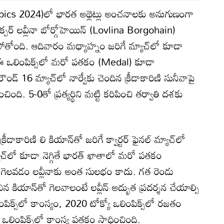
ympics 2024)లో భారత అథ్లెట్లు అంచనాలకు అనుగుణంగా
క్సర్ లవ్లీనా బోర్గోహెయిన్ (Lovlina Borgohain)
తోంది. ఆదివారం మధ్యాహ్నం జరిగే మ్యాచ్‌లో కూడా
 ఈ ఒలింపిక్స్‌లో మరో పతకం (Medal) కూడా
ండ్ 16 మ్యాచ్‌లో నార్వేకు చెందిన క్రీడాకారిణి సునీవాపై
ది. 5-0తో ప్రత్యర్థిని మట్టి కరిపించి తర్వాతి దశకు
రీడాకారిణి లి కియాన్‌తో జరిగే క్వార్టర్ ఫైనల్ మ్యాచ్‌లో
ాచ్‌లో కూడా నెగ్గితే భారత్ ఖాతాలో మరో పతకం
ో గెలవడం లవ్లీనాకు అంత సులభం కాదు. గత రెండు
న కియాన్‌తో గెలవాలంటే లవ్లీన్ అద్భుత ప్రదర్శన చేయాల్సి
క్స్‌లో కాంస్యం, 2020 టోక్యో ఒలింపిక్స్‌లో రజతం
ో ఒలింపిక్స్‌లో కాంస్య పతకం సాధించింది.