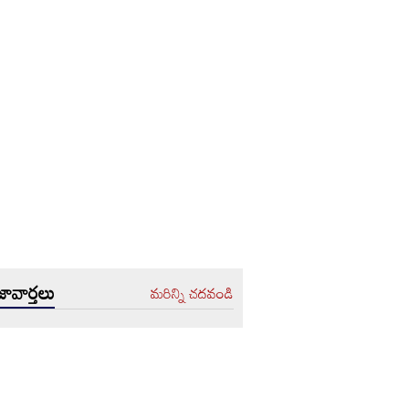
ావార్తలు
మరిన్ని చదవండి