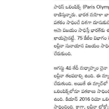
పారిస్ ఒలింపిక్స్‌ (Paris Ol
రాణిస్తున్నారు. భారత మహిళా బా
పతకం సాధించే దిశగా దూసుకుపో
ఆమె విజయం సాధిస్తే భారత్‌కు
ఖాయమైనట్టే. 75 కేజీల విభాగం రౌ
లవ్లీనా సునాయాస విజయం సాధించిం
చేరుకుంది.
ఆగస్టు 4వ తేదీ మధ్యాహ్నం చైనా క్
లవ్లీనా తలపడాల్సి ఉంది. ఈ మ్య
చేరుతుంది. అయితే ఈ మ్యాచ్‌ల
ఒలింపిక్స్‌లోనూ పతకాలు సాధించి
ఉంది. కియాన్ 2016 రియో ఒలింపి
సాధించింది. కాగా, లవ్లీనా టోక్య