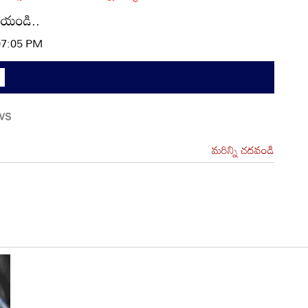
చేయండి..
 07:05 PM
మరిన్ని చదవండి