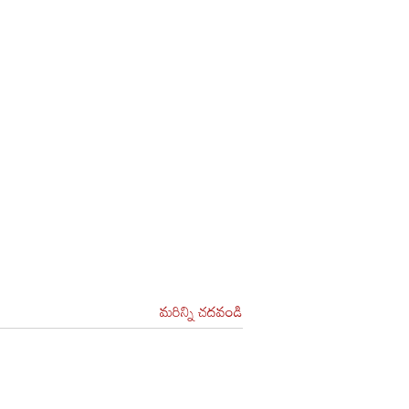
మరిన్ని చదవండి