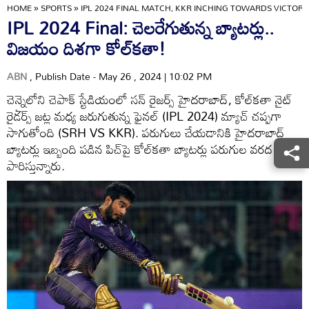
HOME
»
SPORTS
»
IPL 2024 FINAL MATCH, KKR INCHING TOWARDS VICTORY.
IPL 2024 Final: చెలరేగుతున్న బ్యాటర్లు..
విజయం దిశగా కోల్‌కతా!
ABN
, Publish Date - May 26 , 2024 | 10:02 PM
చెన్నైలోని చెపాక్ స్టేడియంలో సన్ రైజర్స్ హైదరాబాద్, కోల్‌కతా నైట్
రైడర్స్ జట్ల మధ్య జరుగుతున్న ఫైనల్ (IPL 2024) మ్యాచ్ చప్పగా
సాగుతోంది (SRH VS KKR). పరుగులు చేయడానికి హైదరాబాద్
బ్యాటర్లు ఇబ్బంది పడిన పిచ్‌పై కోల్‌కతా బ్యాటర్లు పరుగుల వరద
పారిస్తున్నారు.