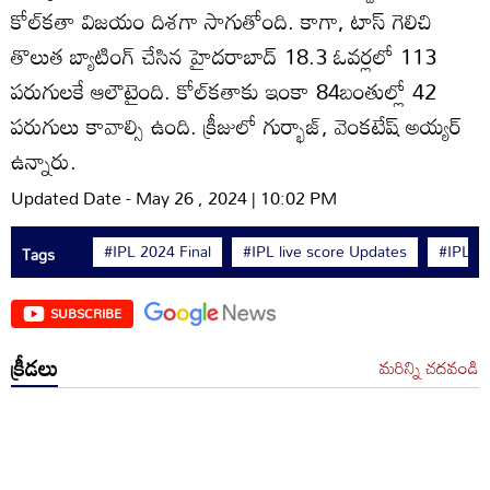
కోల్‌కతా విజయం దిశగా సాగుతోంది. కాగా, టాస్ గెలిచి
తొలుత బ్యాటింగ్ చేసిన హైదరాబాద్ 18.3 ఓవర్లలో 113
పరుగులకే ఆలౌటైంది. కోల్‌కతాకు ఇంకా 84బంతుల్లో 42
పరుగులు కావాల్సి ఉంది. క్రీజులో గుర్భాజ్, వెంకటేష్ అయ్యర్
ఉన్నారు.
Updated Date - May 26 , 2024 | 10:02 PM
#IPL 2024 Final
#IPL live score Updates
#IPL Li
Tags
SUBSCRIBE
క్రీడలు
మరిన్ని చదవండి