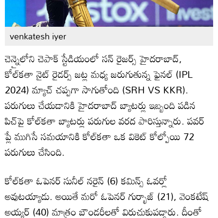
venkatesh iyer
చెన్నైలోని చెపాక్ స్టేడియంలో సన్ రైజర్స్ హైదరాబాద్,
కోల్‌కతా నైట్ రైడర్స్ జట్ల మధ్య జరుగుతున్న ఫైనల్ (IPL
2024) మ్యాచ్ చప్పగా సాగుతోంది (SRH VS KKR).
పరుగులు చేయడానికి హైదరాబాద్ బ్యాటర్లు ఇబ్బంది పడిన
పిచ్‌పై కోల్‌కతా బ్యాటర్లు పరుగుల వరద పారిస్తున్నారు. పవర్
ప్లే ముగిసే సమయానికి కోల్‌కతా ఒక వికెట్ కోల్పోయి 72
పరుగులు చేసింది.
కోల్‌కతా ఓపెనర్ సునీల్ నరైన్ (6) కమిన్స్ ఓవర్లో
అవుటయ్యాడు. అయితే మరో ఓపెనర్ గుర్భాజ్ (21), వెంకటేష్
అయ్యర్ (40) మాత్రం బౌండరీలతో విరుచుకుపడ్డారు. దీంతో