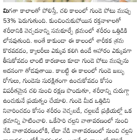
మి
గతా కాలాలతో పోలిస్తే, చలి కాలంలో గుండె పోటు ముప్పు
53% పెరుగుతుంది. కుంచించుకుపోయిన రక్తనాళాలతో
శరీరానికి వెచ్చదనాన్ని సమకూర్చే క్రమంలో శరీరం ఒత్తిడికి
లోనవుతుంది. అంతే కాకుండా ఈ కాలంలో శారీకక శ్రమ
కొరవడడం, క్యాలరీలు ఎక్కువ కలిగి ఉండే ఆహారం ఎక్కువగా
తీసుకోవడం లాంటి కారణాలు కూడా గుండె పోటు ముప్పును
అదనంగా తోడవుతాయి. కాబట్టి ఈ కాలంలో గుండె జబ్బు
రోగులు, గుండెను సురక్షితంగా ఉంచుకోవడం కోసం
విపరీతమైన చలి నుంచి రక్షణ పొందుతూ, శరీరాన్ని చురుగ్గా
ఉంచుకునే ప్రయత్నం చేయాలి. గుండె మీద ఒత్తిడిని
నివారించడం కోసం శరీరం వెచ్చబడే, చల్లబడే ప్రక్రియల్లో ఒక
క్రమాన్ని పాటించాలి. ఒకేసారి చల్లని వాతావరణంలో నుంచి
వేడి వాతావరణంలోకి, లేదా వేడి వాతావరణంలో నుంచి చల్లని