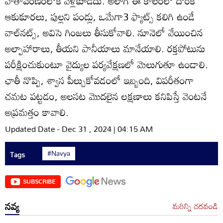
వాతావరణంలోకీ వెళ్లకూడదు. అలాగే ఈ కాలంలో దొరికే
ఆకుకూరలు, పుల్లని పండ్లు, ఒమేగా3 ఫ్యాట్స్‌ కలిగి ఉండే
వాల్‌నట్స్‌, అవిసె గింజలు తీసుకోవాలి. నూనెలో వేయించిన
అల్పాహారాలు, తీయని పానీయాలు మానేయాలి. రక్తపోటును
పరీక్షించుకుంటూ వైద్యుల పర్యవేక్షణలో మెలుగుతూ ఉండాలి.
ఛాతీ నొప్పి, శ్వాస పీల్చుకోవడంలో ఇబ్బంది, విపరీతంగా
చమట పట్టడం, అలసట మొదలైన లక్షణాలు కనిపిస్తే వెంటనే
అప్రమత్తం కావాలి.
Updated Date - Dec 31 , 2024 | 04:15 AM
#Navya
Tags
SUBSCRIBE
నవ్య
మరిన్ని చదవండి