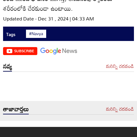
శరీరంలోకి చేరకుండా ఉంటాయి.
Updated Date - Dec 31 , 2024 | 04:33 AM
#Navya
Tags
SUBSCRIBE
నవ్య
మరిన్ని చదవండి
తాజావార్తలు
మరిన్ని చదవండి