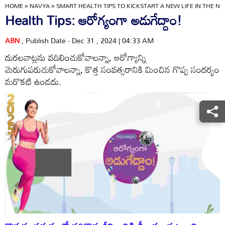
HOME
»
NAVYA
»
SMART HEALTH TIPS TO KICKSTART A NEW LIFE IN THE N
Health Tips: ఆరోగ్యంగా అడుగేద్దాం!
ABN
, Publish Date - Dec 31 , 2024 | 04:33 AM
దురలవాట్లను వదిలించుకోవాలన్నా, ఆరోగ్యాన్ని
మెరుగుపరుచుకోవాలన్నా, కొత్త సంవత్సరానికి మించిన గొప్ప సందర్భం
మరొకటి ఉండదు.