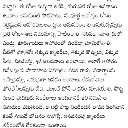
పెట్టాలి. ఈ రోజు సుష్ఠుగా తినేసి, మరుసటి రోజు ఉపవాసం
ఉందాం అనుకుంటే పొరపాటు. పరిపూర్ణ ఆరోగ్యం కోసం
నిర్దిష్టమైన ఆహారపుటలవాట్లను అనుసరించాలి అనుకున్నప్పుడు
ప్రతి రోజూ అదే నియమాన్ని పాటించాలి. సరిపడా మోతాదులో
పండ్లు, కూరగాయలు ఆహారంలో ఉండేలా చూసుకోవాలి.
వీటితో మాత్రమే తక్కువ క్యాలరీలు, తక్కువ కొవ్వులు, ఎక్కువ
పీచు, విటమిన్లు, ఖనిజలవణాలు ఉంటాయి. అలాగే ఆహారం
తినేటప్పుడు హడాహుడి ఏమాత్రం పనికి రాదు. పదార్థాలను
ఆస్వాదిస్తూ, నెమ్మదిగా తినడం అలవాటు చేసుకోవాలి.
భోంచేసేటప్పుడు టివి, మొబైల్‌ ఫోన్‌ వాడకం మానేయాలి. పొట్ట
నుంచి మెదడుకు సంకేతాలు అందడానికి 20 నిమిషాల
సమయం పడుతుంది. కాబట్టి పొట్ట నిండిందనే భావన కలగడాని
కంటే ముందే భోజనం ముగిస్తే, అనవసరపు క్యాలరీలు
శరీరంలోకి చేరకుండా ఉంటాయి.