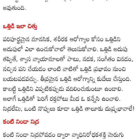
అవుతుంది.
ఒత్తిడి ఇలా చిత్తు
పరిపూర్ణమైన మానసిక, శరీరక ఆరోగ్యాల కోసం ఒత్తిడిని
అదుపులో ఎలా ఉంచుకోవాలో తెలుసుకోవాలి. ఒత్తిడి అదుపు
తప్పితే, శ్వాస వ్యాయామాలతో పాటు, నడక, సంగీతం వినడం,
నచ్చిన పని చేయడం లాంటి వాటితో ఒత్తిడి ప్రభావం నుంచి
బయటపడవచ్చు. తీవ్రమైన ఒత్తిడి ఆరోగ్యాన్ని కుదేలు చేస్తుంది.
కాబట్టి ఒత్తిడిని ఎప్పటికప్పుడు వదిలించుకుంటూ ఉండాలి.
అలాగే ఒత్తిడితో పెరిగే రక్తపోటు మీద ఓ కన్నేసి ఉంచాలి.
నిద్రలేమి, ఒంటి నొప్పులు కూడా ఒత్తిడి తాలూకు దుష్ప్రభావాలే!
కంటి నిండా నిద్ర
కంటి నిండా నిద్రపోవడం ద్వారా వ్యాధినిరోధకశక్తి మెరుగు