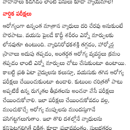
వాహనాలు కడగడం లాంటి పనులు కూడా వ్యాయమాలే!
వార్షిక పరీక్షలు
ఆరోగ్యంగా ఉన్నంత మాత్రాన వ్యాధులు దరి చేరవు అనుకుంటే
పొరపాటు. వయసు పైబడే కొద్దీ శరీరం ఎన్నో మార్పులకు
లోనవుతూ ఉంటుంది. వ్యాధినిరోధకశక్తి తగ్గడం, హార్మోన్ల
స్రావాలు అదుపు తప్పడం, అంతర్గత ఆరోగ్య వ్యవస్థలు క్రమం
తప్పడం లాంటి ఎన్నో మార్పులు చోటు చేసుకుంటూ ఉంటాయి.
కాబట్టి ప్రతి ఏటా వైద్యులను కలుస్తూ, వయసుకు తగిన ఆరోగ్య
పరీక్షలు చేయించుకుంటూ ఉండాలి. కుటుంబ చరిత్రతో పాటు
అప్పటికే ఉన్న రుగ్మతల తీవ్రతలను అంచనా వేసే పరీక్షలు
చేయించుకోవాలి. ఇలా పరీక్షలు చేయించుకోవడం వల్ల,
ముంచుకొచ్చే ఆరోగ్య ముప్పులను ముందస్తుగానే
పసిగట్టగలుగుతాం. ఇలా తొలి దశల్లోనే వ్యాధులను
కనిపెట్టగలిగితే చికిత్స కూడా ప్రభావవంతం, సులభతరం