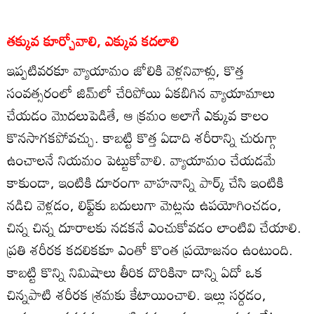
తక్కువ కూర్చోవాలి, ఎక్కువ కదలాలి
ఇప్పటివరకూ వ్యాయామం జోలికి వెళ్లనివాళ్లు, కొత్త
సంవత్సరంలో జిమ్‌లో చేరిపోయి ఏకబిగిన వ్యాయామాలు
చేయడం మొదలుపెడితే, ఆ క్రమం అలాగే ఎక్కువ కాలం
కొనసాగకపోవచ్చు. కాబట్టి కొత్త ఏడాది శరీరాన్ని చురుగ్గా
ఉంచాలనే నియమం పెట్టుకోవాలి. వ్యాయామం చేయడమే
కాకుండా, ఇంటికి దూరంగా వాహనాన్ని పార్క్‌ చేసి ఇంటికి
నడిచి వెళ్లడం, లిఫ్ట్‌కు బదులుగా మెట్లను ఉపయోగించడం,
చిన్న చిన్న దూరాలకు నడకనే ఎంచుకోవడం లాంటివి చేయాలి.
ప్రతి శరీరక కదలికకూ ఎంతో కొంత ప్రయోజనం ఉంటుంది.
కాబట్టి కొన్ని నిమిషాలు తీరిక దొరికినా దాన్ని ఏదో ఒక
చిన్నపాటి శరీరక శ్రమకు కేటాయించాలి. ఇల్లు సర్దడం,