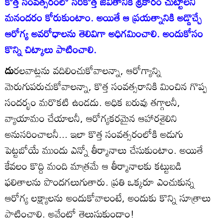
కొత్త సంవత్సరంలో సరికొత్త జీవితానికి శ్రీకారం చుట్టాలని
మనందరం కోరుకుంటాం. అయితే ఆ ప్రయత్నానికి అడ్డొచ్చే
ఆరోగ్య అవరోధాలను తెలివిగా అధిగమించాలి. అందుకోసం
కొన్ని చిట్కాలు పాటించాలి.
దు
రలవాట్లను వదిలించుకోవాలన్నా, ఆరోగ్యాన్ని
మెరుగుపరుచుకోవాలన్నా, కొత్త సంవత్సరానికి మించిన గొప్ప
సందర్భం మరొకటి ఉండదు. అధిక బరువు తగ్గాలనీ,
వ్యాయామం చేయాలనీ, ఆరోగ్యకరమైన ఆహారశైలిని
అనుసరించాలనీ... ఇలా కొత్త సంవత్సరంలోకి అడుగు
పెట్టబోయే ముందు ఎన్నో తీర్మానాలు చేసుకుంటాం. అయితే
కేవలం కొద్ది మంది మాత్రమే ఆ తీర్మానాలకు కట్టుబడి
ఫలితాలను పొందగలుగుతారు. ప్రతి ఒక్కరూ ఎంచుకున్న
ఆరోగ్య లక్ష్యాలను అందుకోవాలంటే, అందుకు కొన్ని సూత్రాలు
పాటించాలి. అవేంటో తెలుసుకుందాం!