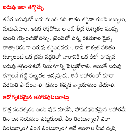
బరువు ఇలా తగ్గొచ్చు
శరీర బరువులో ఐదు నుంచి పది శాతం తగ్గినా గుండె జబ్బులు,
మధుమేహం, అధిక రక్తపోటు లాంటి తీవ్ర రుగ్మతల ముప్పు
నుంచి తప్పించుకోవచ్చు. ట్రెండ్‌లో ఉన్న రకరకాల డైట్స్‌
తాత్కాలికంగా బరువు తగ్గించవచ్చు. కానీ శాశ్వత ఫలితం
దక్కాలంటే ఒక క్రమ పద్ధతిలో వారానికి ఒక కిలో చొప్పున
బరువు తగ్గించుకునే నియమాన్ని పెట్టుకోవాలి. అయితే బరువు
తగ్గాలనే గట్టి పట్టుదల ఉన్నప్పుడు, తినే ఆహారంలో కూడా
పరిమితి పాటించాలి. క్రమం తప్పక వ్యాయామం చేయాలి.
ఆరోగ్యకరమైన ఆహారపుటలవాట్లు
కొత్త సంవత్సరం జంక్‌ ఫుడ్‌ మానేసి, పోషకభరితమైన ఆహారమే
తినాలనే నియమం పెట్టుకుంటే, ఏం తింటున్నాం? ఎలా
తింటున్నాం? ఎంత తింటున్నాం? అనే అంశాల మీద దృష్టి