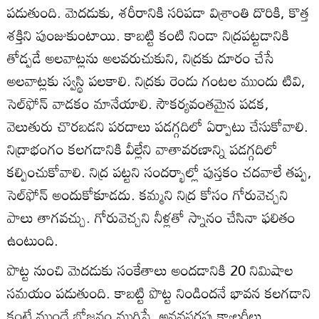
పడుతుంది. మెదడుకు, శరీరానికి సరిపడా విశ్రాంతి దొరికి, కొత్త
శక్తిని పుంజుకుంటాయి. కాబట్టి కంటి నిండా నిద్రపట్టడానికి
తోడ్పడే అలవాట్లను అలవరుచుకుని, నిద్రకు దూరం చేసే
అలవాట్లకు స్వస్థి పలకాలి. నిద్రకు రెండు గంటల ముందు టివి,
సెల్‌ఫోన్‌ వాడకం మానేయాలి. సౌకర్యవంతమైన పడక,
వెలుతురు చొరబడని పరదాలు పడగ్గదిలో ఏర్పాటు చేసుకోవాలి.
నిద్రాభంగం కలగడానికి వీల్లేని వాతావరణాన్ని పడగ్గదిలో
కల్పించుకోవాలి. నిద్ర పట్టని సందర్భాల్లో పుస్తకం చదవాలే తప్ప,
సెల్‌ఫోన్‌ అందుకోకూడదు. కమ్మని నిద్ర కోసం గోరువెచ్చని
పాలు తాగవచ్చు. గోరువెచ్చని నీళ్లతో స్నానం చేసినా ఫలితం
ఉంటుంది.
పొట్ట నుంచి మెదడుకు సంకేతాలు అందడానికి 20 నిమిషాల
సమయం పడుతుంది. కాబట్టి పొట్ట నిండిందనే భావన కలగడాని
కంటే ముందే భోజనం ముగిస్తే, అనవసరపు క్యాలరీలు