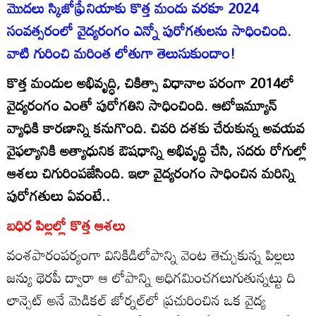
మొదలు స్కిజోఫ్రేనియాకు కొత్త మందు వరకూ 2024
సంవత్సరంలో వైద్యరంగం ఎన్నో పురోగతులను సాధించింది.
వాటి గురించి మరింత లోతుగా తెలుసుకుందాం!
కొత్త మందుల అభివృద్ధి, చికిత్సా విధానాల పరంగా 2014లో
వైద్యరంగం ఎంతో పురోగతిని సాధించింది. ఆటోఇమ్యూన్‌
వ్యాధికి కారణాన్ని కనుగొంది. చివరి దశకు చేరుకున్న అవయవ
వైఫల్యానికి అత్యాధునిక ఔషధాన్ని అభివృద్ధి చేసి, సదరు రోగుల్లో
ఆశలు చిగురింపజేసింది. ఇలా వైద్యరంగం సాధించిన మరిన్ని
పురోగతులు ఏవంటే..
బధిర పిల్లల్లో కొత్త ఆశలు
వంశపారంపర్యంగా వినికిడిలోపాన్ని వెంట తెచ్చుకున్న పిల్లలు
జన్యు థెరపీ ద్వారా ఆ లోపాన్ని అధిగమించగలుగుతున్నట్టు ది
లాన్సెట్‌ అనే మెడికల్‌ జోర్నల్‌లో ప్రచురించిన ఒక వైద్య