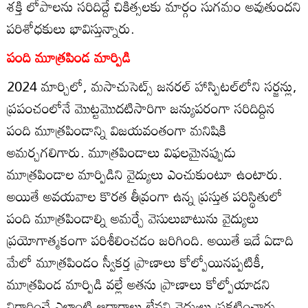
శక్తి లోపాలను సరిదిద్దే చికిత్సలకు మార్గం సుగమం అవుతుందని
పరిశోధకులు భావిస్తున్నారు.
పంది మూత్రపిండ మార్పిడి
2024 మార్చిలో, మసాచుసెట్స్‌ జనరల్‌ హాస్పిటల్‌లోని సర్జన్లు,
ప్రపంచంలోనే మొట్టమొదటిసారిగా జన్యుపరంగా సరిదిద్దిన
పంది మూత్రపిండాన్ని విజయవంతంగా మనిషికి
అమర్చగలిగారు. మూత్రపిండాలు విఫలమైనప్పుడు
మూత్రపిండాల మార్పిడిని వైద్యులు ఎంచుకుంటూ ఉంటారు.
అయితే అవయవాల కొరత తీవ్రంగా ఉన్న ప్రస్తుత పరిస్థితులో
పంది మూత్రపిండాల్ని అమర్చే వెసులుబాటును వైద్యులు
ప్రయోగాత్మకంగా పరిశీలించడం జరిగింది. అయితే ఇదే ఏడాది
మేలో మూత్రపిండం స్వీకర్త ప్రాణాలు కోల్పోయినప్పటికీ,
మూత్రపిండ మార్పిడి వల్లే అతను ప్రాణాలు కోల్పోయాడని
నిర్థారించే ఎలాంటి ఆధారాలు లేవని వైద్యులు ప్రకటించారు.