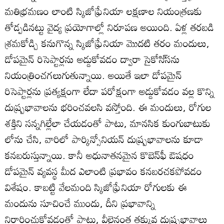
మతిభ్రమణం లాంటి స్కిజోఫ్రేనియా లక్షణాల నియంత్రణకు
తోడ్పడినట్టు వైద్య ప్రయోగాల్లో నిరూపణ అయింది. ఏళ్ల తరబడి
శ్రమకోడ్చి కనుగొన్న స్కిజోఫ్రేనియా మొదటి తరం మందులు,
డోపమైన్‌ రిసెప్టార్లను అడ్డుకోవడం ద్వారా సైకోసి్‌సను
నియంత్రించగలుగుతున్నాయి. అయితే ఇలా డోపమైన్‌
రిసెప్టార్లను ప్రత్యక్షంగా లేదా పరోక్షంగా అడ్డుకోవడం వల్ల కొన్ని
దుష్ప్రభావాలను భరించవలసి వస్తోంది. ఈ మందులు, రోగుల
శక్తిని సన్నగిల్లేలా చేయడంతో పాటు, మానసిక కుంగుబాటుకు
లోను చేసి, వారిలో పార్కిన్సోనియన్‌ దుష్ప్రభావాలను కూడా
కనబరుస్తున్నాయి. కానీ అధునాతనమైన కొబెన్‌ఫీ ఔషధం
డోపమైన్‌ వ్యవస్థ మీద ఎలాంటి ప్రభావం కనబరచకపోవడం
విశేషం. కాబట్టి వేలమంది స్కిజోఫ్రేనియా రోగులకు ఈ
మందును సూచించే ముందు, దీని ప్రభావాన్ని
నిర్థారించుకోవడంతో పాటు, వీలైనంత తక్కువ దుష్ప్రభావాలు