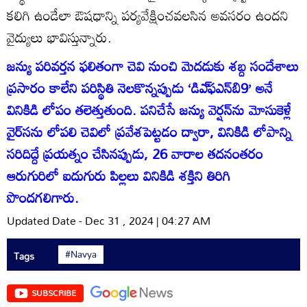
కలిగి ఉండేలా ఔషధాన్ని పర్యవేక్షించవలసిన అవసరం ఉందని
వైద్యులు భావిస్తున్నారు.
జన్యు పరివర్తన ఫలితంగా చెవి నుంచి మెదడుకు శబ్ద సందేశాలు
ప్రసారం కాలేని పరిస్థితి నెలకొన్నప్పుడు ‘డిఎ్‌ఫఎన్‌బి9’ అనే
వినికిడి లోపం తలెత్తుతుంది. పనిచేసే జన్యు వెర్షన్‌ను మోసుకెళ్లే
వైర్‌సను లోపలి చెవిలో ప్రవేశపెట్టడం ద్వారా, వినికిడి లోపాన్ని
సరిదిద్దే ప్రయత్నం చేసినప్పుడు, 26 వారాల తదనంతరం
ఆరుగురిలో ఐదుగురు పిల్లలు వినికిడి శక్తిని తిరిగి
పొందగలిగారు.
Updated Date - Dec 31 , 2024 | 04:27 AM
#Navya
Tags
SUBSCRIBE