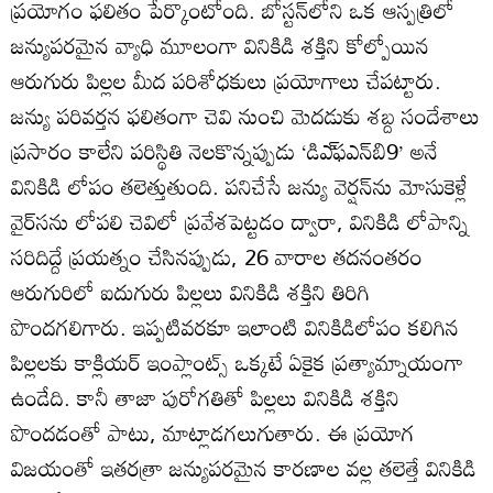
ప్రయోగం ఫలితం పేర్కొంటోంది. బోస్టన్‌లోని ఒక ఆస్పత్రిలో
జన్యుపరమైన వ్యాధి మూలంగా వినికిడి శక్తిని కోల్పోయిన
ఆరుగురు పిల్లల మీద పరిశోధకులు ప్రయోగాలు చేపట్టారు.
జన్యు పరివర్తన ఫలితంగా చెవి నుంచి మెదడుకు శబ్ద సందేశాలు
ప్రసారం కాలేని పరిస్థితి నెలకొన్నప్పుడు ‘డిఎ్‌ఫఎన్‌బి9’ అనే
వినికిడి లోపం తలెత్తుతుంది. పనిచేసే జన్యు వెర్షన్‌ను మోసుకెళ్లే
వైర్‌సను లోపలి చెవిలో ప్రవేశపెట్టడం ద్వారా, వినికిడి లోపాన్ని
సరిదిద్దే ప్రయత్నం చేసినప్పుడు, 26 వారాల తదనంతరం
ఆరుగురిలో ఐదుగురు పిల్లలు వినికిడి శక్తిని తిరిగి
పొందగలిగారు. ఇప్పటివరకూ ఇలాంటి వినికిడిలోపం కలిగిన
పిల్లలకు కాక్లియర్‌ ఇంప్లాంట్స్‌ ఒక్కటే ఏకైక ప్రత్యామ్నాయంగా
ఉండేది. కానీ తాజా పురోగతితో పిల్లలు వినికిడి శక్తిని
పొందడంతో పాటు, మాట్లాడగలుగుతారు. ఈ ప్రయోగ
విజయంతో ఇతరత్రా జన్యుపరమైన కారణాల వల్ల తలెత్తే వినికిడి