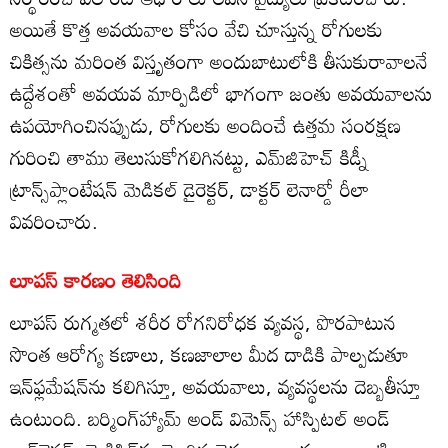
అయితే కొత్త అవయవాల కోసం వేచి చూస్తున్న రోగులకు
చికిత్సను మరింత విస్తృతంగా అందుబాటులోకి తీసుకురావాలనే
ఉద్దేశంతో అవయవ మార్పిడిలో భాగంగా జంతు అవయవాలను
ఉపయోగించినప్పుడు, రోగులకు అందించే ఉత్తమ సంరక్షణ
గురించి తాము తెలుసుకోగలిగినట్టు, ఎమ్‌జిహెచ్‌ కిడ్నీ
ట్రాన్స్‌ప్లాంటేషన్‌ మెడికల్‌ డైరెక్టర్‌, డాక్టర్‌ లెనార్డో రీలా
వివరించారు.
లూపస్‌ కారణం తెలిసింది
లూపస్‌ రుగ్మతలో శరీర రోగనిరోధక వ్యవస్థ, పొరపాటున
సొంత ఆరోగ్య కణాలు, కణజాలాల మీద దాడికి పాల్పడుతూ
ఇన్‌ఫ్లమేషన్‌ను కలిగిస్తూ, అవయవాలు, వ్యవస్థలను దెబ్బతీస్తూ
ఉంటుంది. బర్మింగ్‌హ్యామ్‌ అండ్‌ విమెన్స్‌ హాస్పిటల్‌ అండ్‌