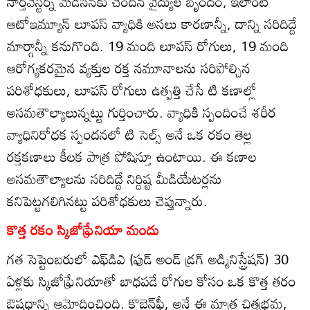
నార్త్‌వెస్టర్న్‌ మెడిసిన్‌కు చెందిన వైద్యుల బృందం, ఇలాంటి
ఆటోఇమ్యూన్‌ లూపస్‌ వ్యాధికి అసలు కారణాన్నీ, దాన్ని సరిదిద్దే
మార్గాన్నీ కనుగొంది. 19 మంది లూపస్‌ రోగులు, 19 మంది
ఆరోగ్యకరమైన వ్యక్తుల రక్త నమూనాలను సరిపోల్చిన
పరిశోధకులు, లూపస్‌ రోగులు ఉత్పత్తి చేసే టి కణాల్లో
అసమతౌల్యాలున్నట్టు గుర్తించారు. వ్యాధికి స్పందించే శరీర
వ్యాధినిరోధక స్పందనలో టి సెల్స్‌ అనే ఒక రకం తెల్ల
రక్తకణాలు కీలక పాత్ర పోషిస్తూ ఉంటాయి. ఈ కణాల
అసమతౌల్యాలను సరిదిద్దే నిర్దిష్ట మీడియేటర్లను
కనిపెట్టగలిగినట్టు పరిశోధకులు చెప్తున్నారు.
కొత్త రకం స్కిజోఫ్రేనియా మందు
గత సెప్టెంబరులో ఎఫ్‌డిఎ (ఫుడ్‌ అండ్‌ డ్రగ్‌ అడ్మినిస్ట్రేషన్‌) 30
ఏళ్లకు స్కిజోఫ్రేనియాతో బాధపడే రోగుల కోసం ఒక కొత్త తరం
ఔషధాన్ని ఆమోదించింది. కొబెన్‌ఫీ, అనే ఈ మాత్ర చిత్తభ్రమ,