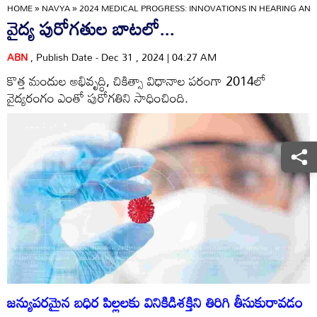
HOME
»
NAVYA
»
2024 MEDICAL PROGRESS: INNOVATIONS IN HEARING AN
వైద్య పురోగతుల బాటలో...
ABN
, Publish Date - Dec 31 , 2024 | 04:27 AM
కొత్త మందుల అభివృద్ధి, చికిత్సా విధానాల పరంగా 2014లో
వైద్యరంగం ఎంతో పురోగతిని సాధించింది.
జన్యుపరమైన బధిర పిల్లలకు వినికిడిశక్తిని తిరిగి తీసుకురావడం