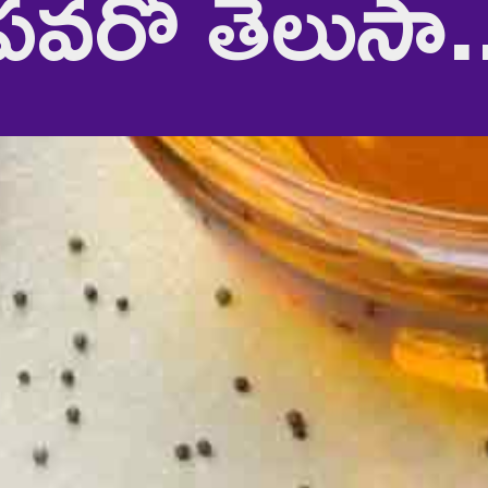
పవరో తెలుసా.