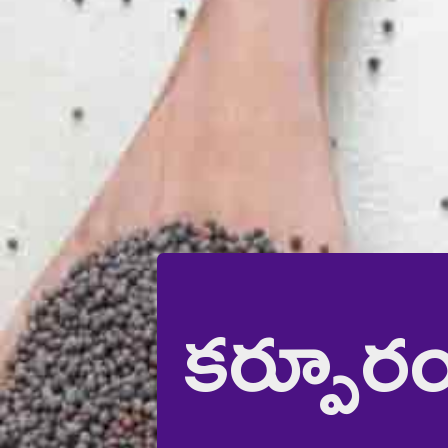
కర్పూర