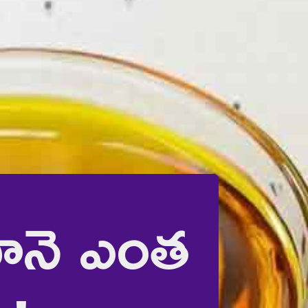
ూనె ఎంత 