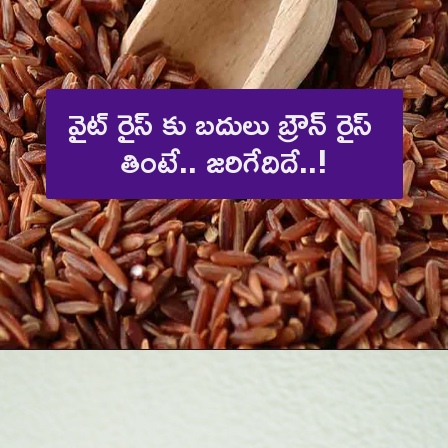
వైట్ రైస్ కు బదులు బ్రౌన్ రైస్ 
తింటే.. జరిగేదిదే..!