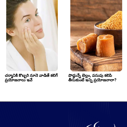
చర్మానికి కొబ్బరి నూనె వాడితే కలిగే 
పొద్దున్నే బెల్లం, పసుపు కలిపి 
ప్రయోజనాలు ఇవే
తీసుకుంటే ఇన్ని ప్రయోజనాలా?