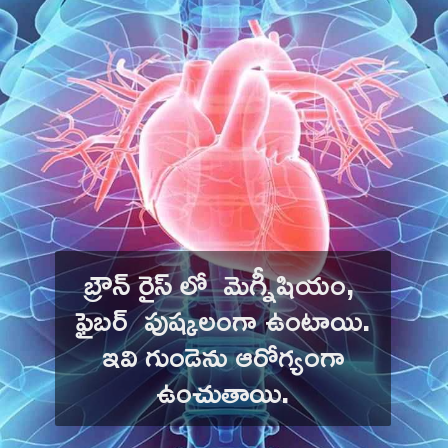
బ్రౌన్ రైస్ లో  మెగ్నీషియం, 
 ఫైబర్  పుష్కలంగా ఉంటాయి. 
 ఇవి గుండెను ఆరోగ్యంగా 
ఉంచుతాయి.