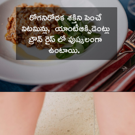
రోగనిరోధక శక్తిని పెంచే 
విటమిన్లు,  యాంటీఆక్సిడెంట్లు 
బ్రౌన్ రైస్ లో పుష్కలంగా 
ఉంటాయి.  