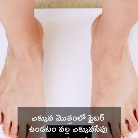
ఎక్కువ మొత్తంలో ఫైబర్ 
ఉండటం వల్ల ఎక్కువసేపు 