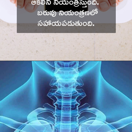
ఆకలిని నియంత్రిస్తుంది. 
  బరువు నియంత్రణలో 
సహాయపడుతుంది.