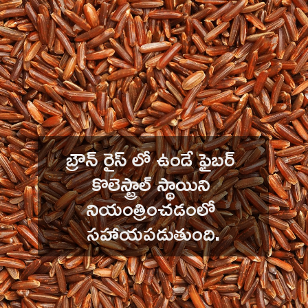
బ్రౌన్ రైస్ లో ఉండే ఫైబర్ 
కొలెస్ట్రాల్ స్థాయిని 
నియంత్రించడంలో 
సహాయపడుతుంది.