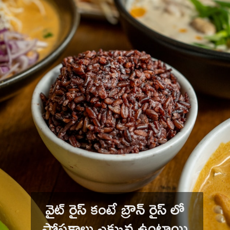
వైట్ రైస్ కంటే బ్రౌన్ రైస్ లో 
పోషకాలు ఎక్కువ ఉంటాయి.