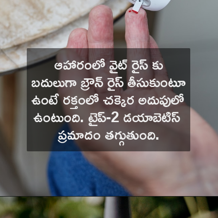
 ఆహారంలో వైట్ రైస్ కు 
బదులుగా బ్రౌన్ రైస్ తీసుకుంటూ 
ఉంటే రక్తంలో చక్కెర అదుపులో 
ఉంటుంది. టైప్-2 డయాబెటిస్ 
ప్రమాదం తగ్గుతుంది.