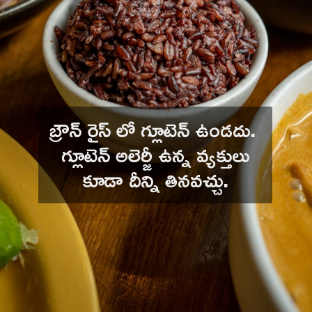
బ్రౌన్ రైస్ లో గ్లూటెన్ ఉండదు. 
 గ్లూటెన్ అలెర్జీ ఉన్న వ్యక్తులు 
కూడా దీన్ని తినవచ్చు.