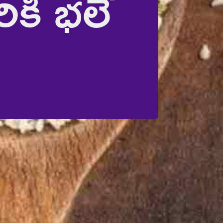
కి భలే 