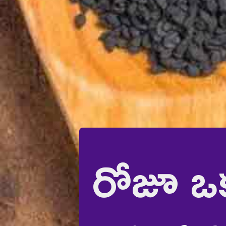
రోజూ ఒక