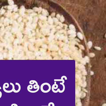
లు తింటే 