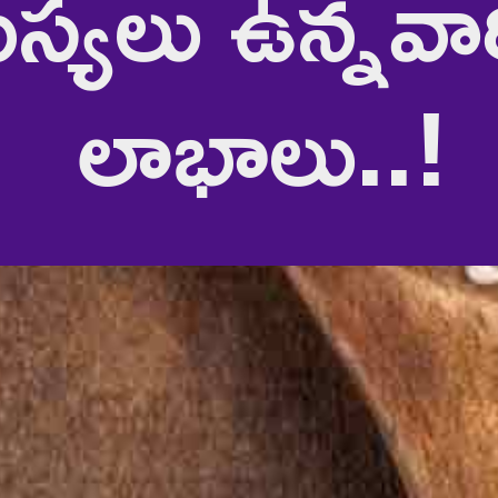
యలు ఉన్నవారి
లాభాలు..!