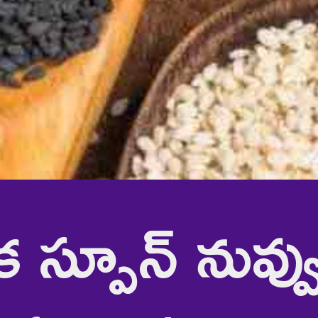
 స్పూన్ నువ్వు