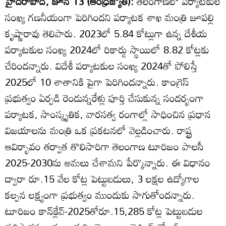
హైదరాబాద్‌, జూన్‌ 13 (ఆంధ్రజ్యోతి):
తెలంగాణలో పర్యాటకుల
సంఖ్య గణనీయంగా పెరిగిందని పర్యాటక శాఖ మంత్రి జూపల్లి
కృష్ణారావు తెలిపారు. 2023లో 5.84 కోట్లుగా ఉన్న దేశీయ
పర్యాటకుల సంఖ్య 2024లో రికార్డు స్థాయిలో 8.82 కోట్లకు
చేరిందన్నారు. విదేశీ పర్యాటకుల సంఖ్య 2024తో పోలిస్తే
2025లో 10 శాతానికి పైగా పెరిగిందన్నారు. కాంగ్రెస్‌
ప్రభుత్వం ఏర్పడి రెండున్నరేళ్లు పూర్తి చేసుకున్న సందర్భంగా
పర్యాటక, సాంస్కృతిక, వారసత్వ రంగాల్లో సాధించిన ప్రధాన
విజయాలను మంత్రి ఒక ప్రకటనలో వెల్లడించారు. రాష్ట్ర
ఆవిర్భావం తర్వాత తొలిసారిగా తెలంగాణ టూరిజం పాలసీ
2025-2030ను అమలు చేశామని పేర్కొన్నారు. ఈ విధానం
ద్వారా రూ.15 వేల కోట్ల పెట్టుబడులు, 3 లక్షల ఉద్యోగాల
కల్పన లక్ష్యంగా ప్రభుత్వం ముందుకు సాగుతోందన్నారు.
టూరిజం కాన్‌క్లేవ్‌-2025తోరూ.15,285 కోట్ల పెట్టుబడుల