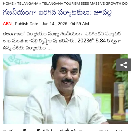
HOME
»
TELANGANA
»
TELANGANA TOURISM SEES MASSIVE GROWTH DOMES
గణనీయంగా పెరిగిన పర్యాటకులు: జూపల్లి
ABN
, Publish Date - Jun 14 , 2026 | 04:59 AM
తెలంగాణలో పర్యాటకుల సంఖ్య గణనీయంగా పెరిగిందని పర్యాటక
శాఖ మంత్రి జూపల్లి కృష్ణారావు తెలిపారు. 2023లో 5.84 కోట్లుగా
ఉన్న దేశీయ పర్యాటకుల ...