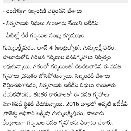
- రెండేళ్లుగా సిబ్బందికి చెల్లించని జీతాలు
- నిర్వహణకు నిధులు మంజూరు చేయని ఐటీడీఏ
- వీటిల్లో చేరే గర్భిణుల సంఖ్య తగ్గుముఖం
గుమ్మలక్ష్మీపురం, జూన్‌ 4 (ఆంధ్రజ్యోతి): గుమ్మలక్ష్మీపురం,
సాలూరులోని గిరిజన గర్భిణుల వసతిగృహాలు నిర్వీర్యం
అవుతున్నాయి. గతంలో గర్భిణులతో కిటకిటలాడిన ఈ వసతి
గృహాలు ప్రస్తుతం బోసిపోతున్నాయి. సిబ్బందికి జీతాలు
చెల్లించకపోవడం, నిర్వహణకు ఐటీడీఏ నిధులు మంజూరు
చేయకపోవడం తదితర కారణాలతో ఈ వసతి గృహాలు
మూతపడే స్థితికి చేరుకున్నాయి. 2016 జూలైలో అప్పటి ఐటీడీఏ
ప్రాజెక్టు అధికారి లక్ష్మీషా గుమ్మలక్ష్మీపురం, సాలూరు
కేంద్రాలుగా గర్భిణుల వసతి గృహాలను ఏర్పాటు చేశారు.