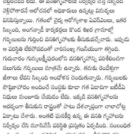
చెల్లించడం లేదు. ఈ వసతిగృహాలను నిర్వీర్యం చేస్తే సిబ్బంది
వెళ్లిపోతారనే ఆలోచనలో అధికారులు ఉన్నట్లు విమర్శలు
వినిపిస్తున్నాయి. గతంలో వైద్య ఆరోగ్యశాఖ ఏఎన్‌ఎంలు, ఇతర
సిబ్బంది, అంగన్వాడీ కార్యకర్తలు కొండ శిఖర గ్రామాల్లో
గర్భిణులను గుర్తించి వసతిగృహాలకు తీసుకువచ్చేవారు. ఇప్పుడు
ఆ పరిస్థితి లేకపోవడంతో వారిసంఖ్య గణనీయంగా తగ్గింది.
గురువారం గుమ్మలక్ష్మీపురంలోని వసతిగృహాన్ని పరిశీలించగా
నలుగురు గర్భిణులు మాత్రమే ఉన్నారు. తమకు రెండేళ్లుగా
జీతాలు లేవని సిబ్బంది ఆందోళన చెందుతున్నారు. గర్భిణులకు
పౌష్ఠికాహారం అందించే సంస్థకు కూడా గత ఏడాదిగా ఐటీడీఏ
నిధులు మంజూరు చేయడం లేదు. ఇక్కడి వసతిగృహాలను
ఆదర్శంగా తీసుకుని రాష్ట్రంతో పాటు దేశవ్యాప్తంగా చాలాచోట్ల
ఏర్పాటు చేశారు. అంతటి ఘనకీర్తి ఉన్న ఈ వసతి గృహాలను
నిర్వీర్యం చేసి మూసివేసే పరిస్థితి ప్రస్తుతం ఏర్పడింది. సంబంధిత