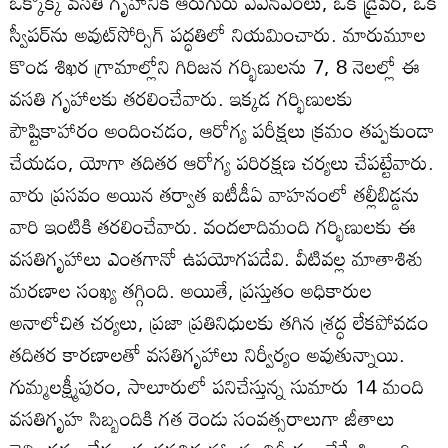
ఒక్కొక్క వసతి గృహానికి ఆరుగురు ఏఎన్‌ఎంలు, ఒక డ్రైవర్‌, ఒక
స్వీపర్‌ను అవుట్‌సోర్సిగ్‌ పద్ధతిలో నియమించారు. మారుమూల
కొండ శిఖర గ్రామాల్లోని గిరిజన గర్భిణులను 7, 8 నెలల్లో ఈ
వసతి గృహాలకు తరలించేవారు. ఇక్కడ గర్భిణులకు
పౌష్టికాహారం అందించడం, ఆరోగ్య పరీక్షలు క్రమం తప్పకుండా
చేయడం, యోగా తదితర ఆరోగ్య పరిరక్షణ చర్యలు చేపట్టేవారు.
వారు ప్రసవం అయిన తర్వాత ఐటీడీఏ వాహనంలో తల్లీబిడ్డను
వారి ఇంటికి తరలించేవారు. వందలాదిమంది గర్భిణులకు ఈ
వసతిగృహాలు ఎంతగానో ఉపయోగపడేవి. వీటివల్ల మాతాశిశు
మరణాల సంఖ్య తగ్గింది. అయితే, ప్రస్తుతం అధికారుల
అనాలోచిత చర్యలు, ప్రజా ప్రతినిధులకు తగిన శ్రద్ధ లేకపోవడం
తదితర కారణాలతో వసతిగృహాలు నిర్వీర్యం అవుతున్నాయి.
గుమ్మలక్ష్మీపురం, సాలూరులో పనిచేస్తున్న సుమారు 14 మంది
వసతిగృహ సిబ్బందికి గత రెండు సంవత్సరాలుగా జీతాలు