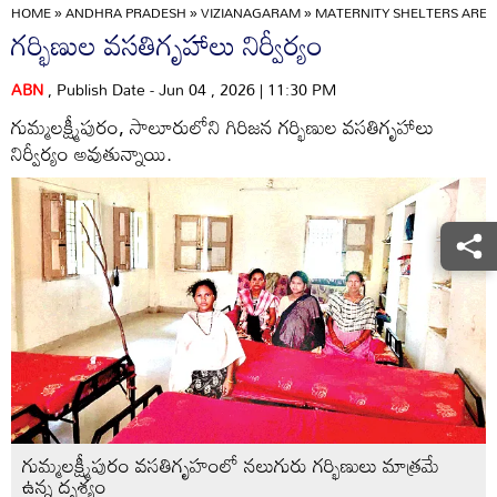
HOME
»
ANDHRA PRADESH
»
VIZIANAGARAM
»
MATERNITY SHELTERS ARE 
గర్భిణుల వసతిగృహాలు నిర్వీర్యం
ABN
, Publish Date - Jun 04 , 2026 | 11:30 PM
గుమ్మలక్ష్మీపురం, సాలూరులోని గిరిజన గర్భిణుల వసతిగృహాలు
నిర్వీర్యం అవుతున్నాయి.
గుమ్మలక్ష్మీపురం వసతిగృహంలో నలుగురు గర్భిణులు మాత్రమే
ఉన్న దృశ్యం