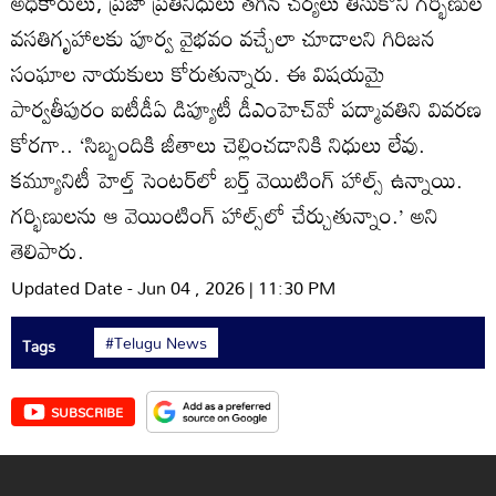
అధికారులు, ప్రజా ప్రతినిధులు తగిన చర్యలు తీసుకొని గర్భిణుల
వసతిగృహాలకు పూర్వ వైభవం వచ్చేలా చూడాలని గిరిజన
సంఘాల నాయకులు కోరుతున్నారు. ఈ విషయమై
పార్వతీపురం ఐటీడీఏ డిప్యూటీ డీఎంహెచ్‌వో పద్మావతిని వివరణ
కోరగా.. ‘సిబ్బందికి జీతాలు చెల్లించడానికి నిధులు లేవు.
కమ్యూనిటీ హెల్త్‌ సెంటర్‌లో బర్త్‌ వెయిటింగ్‌ హాల్స్‌ ఉన్నాయి.
గర్భిణులను ఆ వెయింటింగ్‌ హాల్స్‌లో చేర్చుతున్నాం.’ అని
తెలిపారు.
Updated Date - Jun 04 , 2026 | 11:30 PM
#Telugu News
Tags
SUBSCRIBE