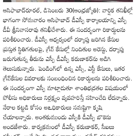
ఆసిఫాబాద్‌రూరల్‌, డిసెంబరు 30(ఆంధ్రజ్యోతి): వార్షిక తనిఖీల్లో
భాగంగా సోమవారం ఆసిఫాబాద్‌ డీఎస్పీ కార్యాలయాన్ని ఎస్పీ
డీవీ శ్రీనివాసరావు తనిఖీచేశారు. ఈ సందర్భంగా రికార్డులను
పరిశీలించారు. డీఎస్పీ ఆధ్వర్యంలో దర్యాప్తు జరిగిన కేసుల
ప్రస్తుత స్థితిగతులపై, గ్రేవ్‌ కేసుల్లో నిందితుల అరెస్టు, దర్యాప్తు
జరుగుతున్న తీరును ఎస్పీ డీఎస్పీ కరుణాకర్‌ను అడిగి
తెలుసుకున్నారు. పెండింగ్‌లో ఉన్న ఎస్సీ, ఎస్టీ కేసులు, ఇతర
గ్రేవ్‌కేసుల వివరాలకు సంబంధించిన రికార్డులను పరిశీలించారు.
ఈ సందర్భంగా ఎస్పీ మాట్లాడుతూ శాంతిభద్రతల విషయంలో
పోలీసు అధికారులు నిర్లక్ష్యం వ్యవహరిస్తే సహించేది లేదన్నారు.
నేరాల కట్టడి కోసం అఽధికారులు సమష్టిగా కృషి
చేయాలన్నారు. అంతకుముందు ఎస్పీకి డీఎస్పీ బొకెను
అందజేశారు. కార్యక్రమంలో డీఎస్పీ కరుణాకర్‌, సీఐలు