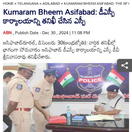
HOME
»
TELANGANA
»
ADILABAD
»
KUMARAM BHEEM ASIFABAD: THE SP IN
Kumaram Bheem Asifabad: డీఎస్పీ
కార్యాలయాన్ని తనిఖీ చేసిన ఎస్పీ
ABN
, Publish Date - Dec 30 , 2024 | 11:08 PM
ఆసిఫాబాద్‌రూరల్‌, డిసెంబరు 30(ఆంధ్రజ్యోతి): వార్షిక తనిఖీల్లో
భాగంగా సోమవారం ఆసిఫాబాద్‌ డీఎస్పీ కార్యాలయాన్ని ఎస్పీ డీవీ
శ్రీనివాసరావు తనిఖీచేశారు.