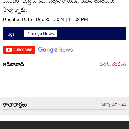
రవీందర్‌, బుద్ధే స్వామి, సత్యనారాయణ, రమేష్‌ తదితరులు
పాల్గొన్నారు.
Updated Date - Dec 30 , 2024 | 11:08 PM
#Telugu News
Tags
SUBSCRIBE
ఆదిలాబాద్
మరిన్ని చదవండి
తాజావార్తలు
మరిన్ని చదవండి